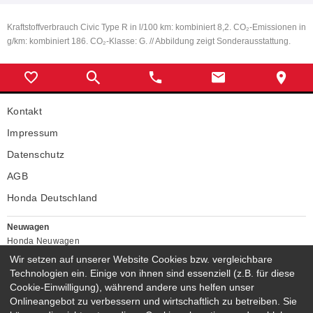
Kraftstoffverbrauch Civic Type R in l/100 km: kombiniert 8,2. CO₂-Emissionen in
g/km: kombiniert 186. CO₂-Klasse: G. // Abbildung zeigt Sonderausstattung.
Kontakt
Impressum
Datenschutz
AGB
Honda Deutschland
Neuwagen
Honda Neuwagen
Wir setzen auf unserer Website Cookies bzw. vergleichbare
Gebrauchtwagen
Technologien ein. Einige von ihnen sind essenziell (z.B. für diese
Honda Gebrauchtwagen
Cookie-Einwilligung), während andere uns helfen unser
Honda Vorführwagen
Onlineangebot zu verbessern und wirtschaftlich zu betreiben. Sie
Gesamtbestand