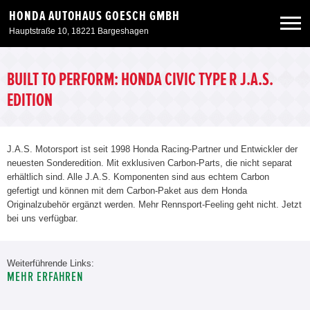
HONDA AUTOHAUS GOESCH GMBH
Hauptstraße 10, 18221 Bargeshagen
Neuwagen
BUILT TO PERFORM: HONDA CIVIC TYPE R J.A.S.
EDITION
Gebrauchtwagen
J.A.S. Motorsport ist seit 1998 Honda Racing-Partner und Entwickler der
Angebote
neuesten Sonderedition. Mit exklusiven Carbon-Parts, die nicht separat
erhältlich sind. Alle J.A.S. Komponenten sind aus echtem Carbon
gefertigt und können mit dem Carbon-Paket aus dem Honda
Service & Zubehör
Originalzubehör ergänzt werden. Mehr Rennsport-Feeling geht nicht. Jetzt
bei uns verfügbar.
Unser Autohaus
Weiterführende Links:
MEHR ERFAHREN