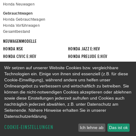
Honda Neuwagen
Gebrauchtwagen
Honda Gebrauchtwagen
Honda Vorführwagen
Gesamtbestand
NEUWAGENMODELLE
HONDA NSX
HONDA JAZZ E:HEV
HONDA CIVIC E:HEV
HONDA PRELUDE E:HEV
HONDA HR-V E:HEV
HONDA ZR-V E:HEV
Wir setzen auf unserer Website Cookies bzw. vergleichbare
HONDA CR-V E:HEV & E:PHEV
Technologien ein. Einige von ihnen sind essenziell (z.B. für diese
Cookie-Einwilligung), während andere uns helfen unser
Onlineangebot zu verbessern und wirtschaftlich zu betreiben. Sie
können die nicht-notwendigen Cookies akzeptieren oder ablehnen
sowie diese Einstellungen jederzeit aufrufen und Cookies auch
nachträglich jederzeit abwählen, z.B. unter Datenschutz am
Seitenende. Nähere Hinweise erhalten Sie in unserer
Datenschutzerklärung.
COOKIE-EINSTELLUNGEN
Ich lehne ab
Das ist ok