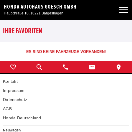
HONDA AUTOHAUS GOESCH GMBH
Hauptstraße 10, 18221 Bargeshagen
Neuwagen
IHRE FAVORITEN
Gebrauchtwagen
ES SIND KEINE FAHRZEUGE VORHANDEN!
Angebote
Kontakt
Service & Zubehör
Impressum
Unser Autohaus
Datenschutz
AGB
Honda Deutschland
Neuwagen