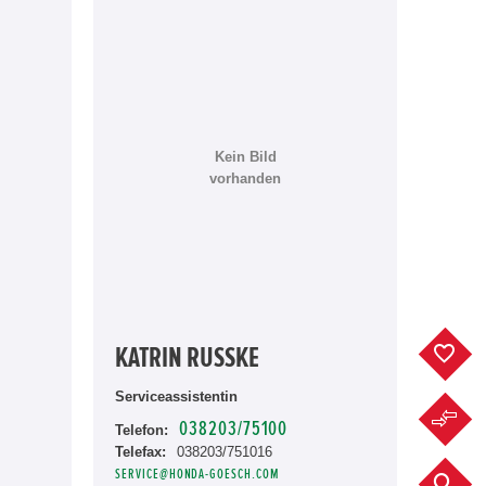
Kein Bild
vorhanden
KATRIN RUSSKE
F
Serviceassistentin
F
038203/75100
Telefon:
Telefax:
038203/751016
SERVICE@HONDA-GOESCH.COM
F