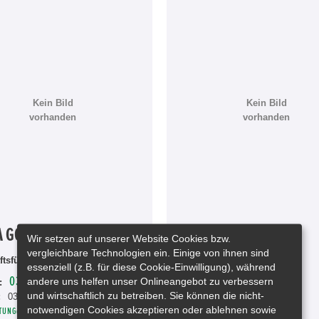
Kein Bild
Kein Bild
vorhanden
vorhanden
A GOESCH
GUNNAR JÜRGENS
Wir setzen auf unserer Website Cookies bzw.
vergleichbare Technologien ein. Einige von ihnen sind
tsführerin
Werstattleiter
essenziell (z.B. für diese Cookie-Einwilligung), während
038203/75100
038203/75100
andere uns helfen unser Onlineangebot zu verbessern
:
Telefon:
und wirtschaftlich zu betreiben. Sie können die nicht-
:
038203/751016
Telefax:
038203/751016
notwendigen Cookies akzeptieren oder ablehnen sowie
TUNG@HONDA-GOESCH.COM
SERVICE@HONDA-GOESCH.COM