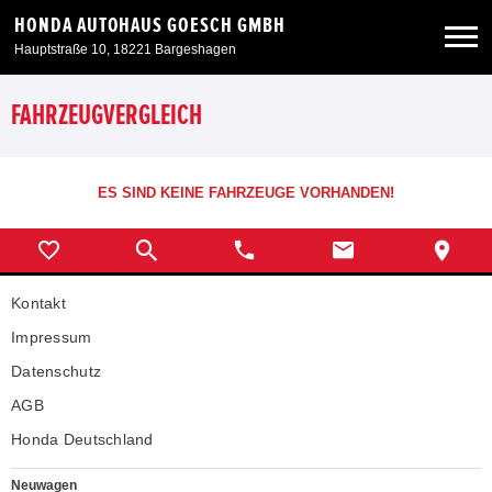
HONDA AUTOHAUS GOESCH GMBH
Hauptstraße 10, 18221 Bargeshagen
Neuwagen
FAHRZEUGVERGLEICH
Gebrauchtwagen
ES SIND KEINE FAHRZEUGE VORHANDEN!
Angebote
Kontakt
Service & Zubehör
Impressum
Unser Autohaus
Datenschutz
AGB
Honda Deutschland
Neuwagen