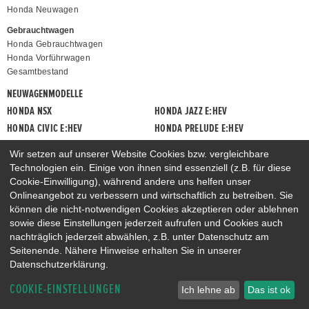
Honda Neuwagen
Gebrauchtwagen
Honda Gebrauchtwagen
Honda Vorführwagen
Gesamtbestand
NEUWAGENMODELLE
HONDA NSX
HONDA JAZZ E:HEV
HONDA CIVIC E:HEV
HONDA PRELUDE E:HEV
HONDA HR-V E:HEV
HONDA ZR-V E:HEV
Wir setzen auf unserer Website Cookies bzw. vergleichbare
HONDA CR-V E:HEV & E:PHEV
Technologien ein. Einige von ihnen sind essenziell (z.B. für diese
Cookie-Einwilligung), während andere uns helfen unser
Onlineangebot zu verbessern und wirtschaftlich zu betreiben. Sie
können die nicht-notwendigen Cookies akzeptieren oder ablehnen
sowie diese Einstellungen jederzeit aufrufen und Cookies auch
nachträglich jederzeit abwählen, z.B. unter Datenschutz am
Seitenende. Nähere Hinweise erhalten Sie in unserer
Datenschutzerklärung.
COOKIE-EINSTELLUNGEN
Ich lehne ab
Das ist ok