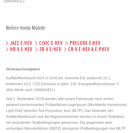
1999/94/EG.)
Weitere Honda Modelle
JAZZ E:HEV
CIVIC E:HEV
PRELUDE E:HEV
HR-V E:HEV
ZR-V E:HEV
CR-V E:HEV & E:PHEV
Verbrauchsangaben
Kraftstoffverbrauch NSX in l/100 km: innerorts 9,8; außerorts 10,1;
kombiniert 10,0. CO2-Emission in g/km: 228. Energieeffizienzklasse: F.
(Alle Werte nach 1999/94/EG.)
Seit 1. September 2018 werden alle neuen Fahrzeuge nach einem
weltweit harmonisierten Prüfverfahren zugelassen (Worldwide Harmonised
Light-Duty Vehicles Test Procedure, kurz WLTP). Das bedeutet, der
Kraftstoffverbrauch und die Abgasemissionen werden in einem Testzyklus
mit veränderten Testbedingungen gemessen. Die gegenüber dem
vorherigen Messverfahren (NEFZ) strengeren Prüfbedingungen des WLTP