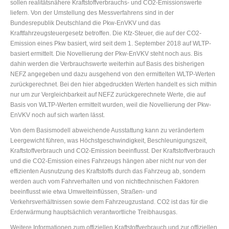
sollen realitätsnähere Kraftstoffverbrauchs- und CO2-Emissionswerte
liefern. Von der Umstellung des Messverfahrens sind in der
Bundesrepublik Deutschland die Pkw-EnVKV und das
Kraftfahrzeugsteuergesetz betroffen. Die Kfz-Steuer, die auf der CO2-
Emission eines Pkw basiert, wird seit dem 1. September 2018 auf WLTP-
basiert ermittelt. Die Novellierung der Pkw-EnVKV steht noch aus. Bis
dahin werden die Verbrauchswerte weiterhin auf Basis des bisherigen
NEFZ angegeben und dazu ausgehend von den ermittelten WLTP-Werten
zurückgerechnet. Bei den hier abgedruckten Werten handelt es sich mithin
nur um zur Vergleichbarkeit auf NEFZ zurückgerechnete Werte, die auf
Basis von WLTP-Werten ermittelt wurden, weil die Novellierung der Pkw-
EnVKV noch auf sich warten lässt.
Von dem Basismodell abweichende Ausstattung kann zu verändertem
Leergewicht führen, was Höchstgeschwindigkeit, Beschleunigungszeit,
Kraftstoffverbrauch und CO2-Emission beeinflusst. Der Kraftstoffverbrauch
und die CO2-Emission eines Fahrzeugs hängen aber nicht nur von der
effizienten Ausnutzung des Kraftstoffs durch das Fahrzeug ab, sondern
werden auch vom Fahrverhalten und von nichttechnischen Faktoren
beeinflusst wie etwa Umwelteinflüssen, Straßen- und
Verkehrsverhältnissen sowie dem Fahrzeugzustand. CO2 ist das für die
Erderwärmung hauptsächlich verantwortliche Treibhausgas.
Weitere Informationen zum offiziellen Kraftstoffverbrauch und zur offiziellen