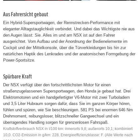
Aus Fahrersicht gebaut
Ein Hybrid-Supersportwagen, der Rennstrecken-Performance mit
eleganter Alltagstauglichkeit verbindet. Und dabei das Wichtigste nie aus
den Augen lässt: Sie. Alles im und am NSX ist auf den Fahrer
ausgerichtet. Vom Aufbau und der Anordnung der Bedienelemente im
Cockpit und der Mittelkonsole, über die Türverkleidungen bis hin zur
natürlichen Haptik des Lenkrades und der anatomischen Formgebung der
Power-Sportsitze.
Spürbare Kraft
Der NSX verfügt über den fortschrittlichsten Motor für einen
straßenzugelassenen Supersportwagen, den Honda je gebaut hat. Drei
Elektromotoren und ein handgefertigter V6-Motor mit zwei Turboladern
und 3,5 Liter Hubraum sorgen dafür, dass Sie im ganzen Körper hören,
fühlen und spüren, wie Sie beschleunigen. 581 PS bei enormen 646 Nm
Drehmoment, reibungsloser, blitzschneller Gangwechsel und ein
überragendes Handling sorgen für grenzenlosen Fahrspaß.
Kraftstoffverbrauch NSX in l/100 km: innerorts 9,8; außerorts 10,1; kombiniert
10,0. CO2-Emission in g/km: 228. Energieeffizienzklasse: F. (Alle Werte nach