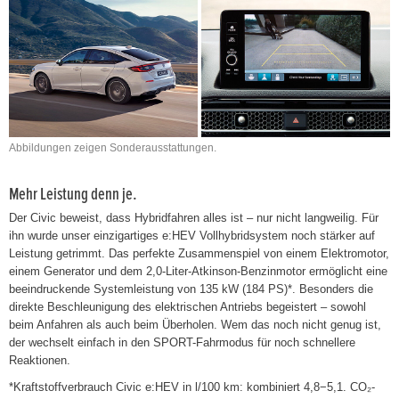
Abbildungen zeigen Sonderausstattungen.
Mehr Leistung denn je.
Der Civic beweist, dass Hybridfahren alles ist – nur nicht langweilig. Für
ihn wurde unser einzigartiges e:HEV Vollhybridsystem noch stärker auf
Leistung getrimmt. Das perfekte Zusammenspiel von einem Elektromotor,
einem Generator und dem 2,0-Liter-Atkinson-Benzinmotor ermöglicht eine
beeindruckende Systemleistung von 135 kW (184 PS)*. Besonders die
direkte Beschleunigung des elektrischen Antriebs begeistert – sowohl
beim Anfahren als auch beim Überholen. Wem das noch nicht genug ist,
der wechselt einfach in den SPORT-Fahrmodus für noch schnellere
Reaktionen.
*Kraftstoffverbrauch Civic e:HEV in l/100 km: kombiniert 4,8−5,1. CO₂-