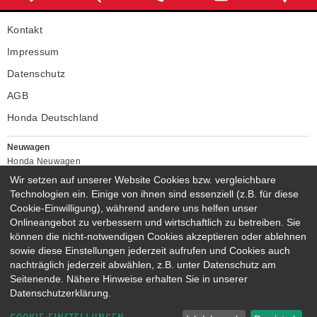
Kontakt
Impressum
Datenschutz
AGB
Honda Deutschland
Neuwagen
Honda Neuwagen
Wir setzen auf unserer Website Cookies bzw. vergleichbare
Gebrauchtwagen
Technologien ein. Einige von ihnen sind essenziell (z.B. für diese
Honda Gebrauchtwagen
Cookie-Einwilligung), während andere uns helfen unser
Honda Vorführwagen
Onlineangebot zu verbessern und wirtschaftlich zu betreiben. Sie
Gesamtbestand
können die nicht-notwendigen Cookies akzeptieren oder ablehnen
NEUWAGENMODELLE
sowie diese Einstellungen jederzeit aufrufen und Cookies auch
nachträglich jederzeit abwählen, z.B. unter Datenschutz am
HONDA NSX
HONDA JAZZ E:HEV
Seitenende. Nähere Hinweise erhalten Sie in unserer
HONDA CIVIC E:HEV
HONDA PRELUDE E:HEV
Datenschutzerklärung.
HONDA HR-V E:HEV
HONDA ZR-V E:HEV