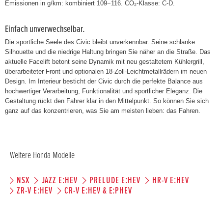
Emissionen in g/km: kombiniert 109−116. CO₂-Klasse: C-D.
Einfach unverwechselbar.
Die sportliche Seele des Civic bleibt unverkennbar. Seine schlanke
Silhouette und die niedrige Haltung bringen Sie näher an die Straße. Das
aktuelle Facelift betont seine Dynamik mit neu gestaltetem Kühlergrill,
überarbeiteter Front und optionalen 18-Zoll-Leichtmetallrädern im neuen
Design. Im Interieur besticht der Civic durch die perfekte Balance aus
hochwertiger Verarbeitung, Funktionalität und sportlicher Eleganz. Die
Gestaltung rückt den Fahrer klar in den Mittelpunkt. So können Sie sich
ganz auf das konzentrieren, was Sie am meisten lieben: das Fahren.
Weitere Honda Modelle
NSX
JAZZ E:HEV
PRELUDE E:HEV
HR-V E:HEV
ZR-V E:HEV
CR-V E:HEV & E:PHEV