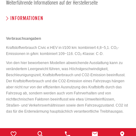
Weiterführende Informationen auf der Herstellerseite
INFORMATIONEN
Verbrauchsangaben
Kraftstoffverbrauch Civic e:HEV in l/100 km: kombiniert 4,8−5,1. CO₂-
Emissionen in g/km: kombiniert 109−116. CO₂-Klasse: C-D.
Von den hier beworbenen Modellen abweichende Ausstattung kann zu
verändertem Leergewicht führen, was Höchstgeschwindigkeit,
Beschleunigungszeit, Kraftstoffverbrauch und CO2-Emission beeinflusst.
Der Kraftstoffverbrauch und die CO2-Emission eines Fahrzeugs hängen
aber nicht nur von der effizienten Ausnutzung des Kraftstoffs durch das
Fahrzeug ab, sondern werden auch vom Fahrverhalten und von
nichttechnischen Faktoren beeinflusst wie etwa Umwelteinflüssen,
Straßen- und Verkehrsverhältnissen sowie dem Fahrzeugzustand. CO2 ist
das für die Erderwärmung hauptsächlich verantwortliche Treibhausgas.