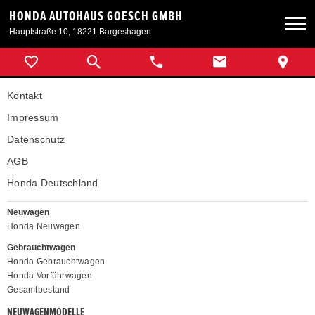
HONDA AUTOHAUS GOESCH GMBH
Hauptstraße 10, 18221 Bargeshagen
Neuwagen
Kontakt
Gebrauchtwagen
Impressum
Datenschutz
Angebote
AGB
Honda Deutschland
Service & Zubehör
Neuwagen
Honda Neuwagen
Unser Autohaus
Gebrauchtwagen
Honda Gebrauchtwagen
Honda Vorführwagen
Gesamtbestand
NEUWAGENMODELLE