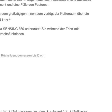
ment und eine Fülle von Features.
dem großzügigen Innenraum verfügt der Kofferraum über ein
1
Liter.
 SENSING 360 unterstützt Sie während der Fahrt mit
erheitsfunktionen.
 Rücksitzen, gemessen bis Dach.
t 6,0. CO₂-Emissionen in g/km: kombiniert 136. CO₂-Klasse: