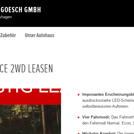
 GOESCH GMBH
eshagen
& Zubehör
Unser Autohaus
NCE 2WD LEASEN
Imposantes Erscheinungsbi
ausdrucksstarke LED-Scheinwe
selbstbewussten Auftreten.
Vier Fahrmodi:
Das Fahrverha
den Fahrmodi Normal, Econ, S
Höchster Komfort:
Der Innenr