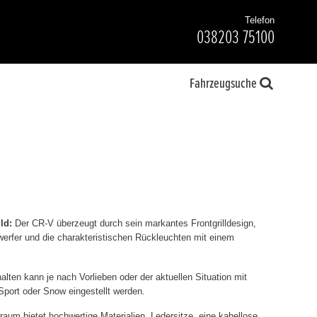
Telefon
038203 75100
Fahrzeugsuche
ld:
Der CR-V überzeugt durch sein markantes Frontgrilldesign,
rfer und die charakteristischen Rückleuchten mit einem
lten kann je nach Vorlieben oder der aktuellen Situation mit
port oder Snow eingestellt werden.
aum bietet hochwertige Materialien, Ledersitze, eine kabellose