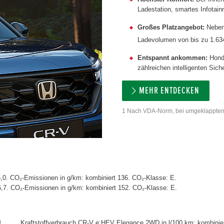
Ladestation, smartes Infotain
Großes Platzangebot:
Neben 
Ladevolumen von bis zu 1.634 
Entspannt ankommen:
Honda
zählreichen intelligenten Sich
MEHR ENTDECKEN
1 Nach VDA-Norm, bei umgeklappten
,0. CO₂-Emissionen in g/km: kombiniert 136. CO₂-Klasse: E.
6,7. CO₂-Emissionen in g/km: kombiniert 152. CO₂-Klasse: E.
Kraftstoffverbrauch CR-V e:HEV Elegance 2WD in l/100 km: kombinier