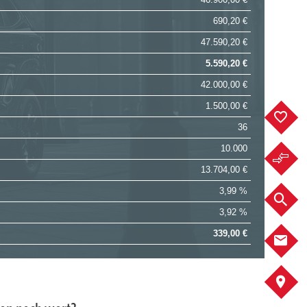
690,20 €
47.590,20 €
5.590,20 €
42.000,00 €
1.500,00 €
F
36
10.000
F
13.704,00 €
3,99 %
F
3,92 %
339,00 €
K
A