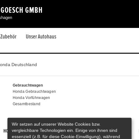
 GOESCH GMBH
eshagen
& Zubehör
Unser Autohaus
onda Deutschland
Gebrauchtwagen
Honda Gebrauchtwagen
Honda Vorführwagen
Gesamtbestand
Wir setzen auf unserer Website Cookies bzw.
vergleichbare Technologien ein. Einige von ihnen sind
HONDA PRELUDE E:HEV
HONDA HR-V E:HEV
HONDA ZR-V E:HEV
essenziell (z.B. für diese Cookie-Einwilligung), während