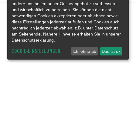
andere uns helfen unser Onlineangebot zu verbessern
und wirtschaftlich zu betreiben. Sie können die nicht-
notwendigen Cookies akzeptieren oder ablehnen sowie
diese Einstellungen jederzeit aufrufen und Cookies auch
nachträglich jederzeit abwählen, z.B. unter Datenschutz
am Seitenende. Nähere Hinweise erhalten Sie in unserer
Datenschutzerklärung.
COOKIE-EINSTELLUNGEN
Ich lehne ab
Das ist ok