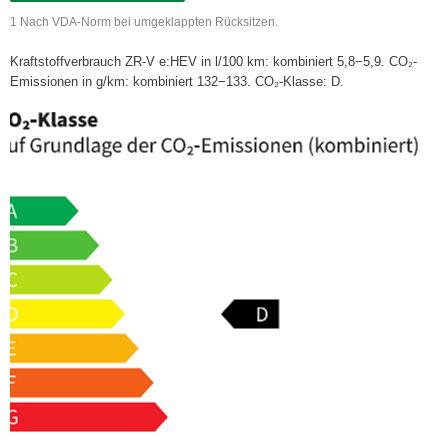
1 Nach VDA-Norm bei umgeklappten Rücksitzen.
Kraftstoffverbrauch ZR-V e:HEV in l/100 km: kombiniert 5,8−5,9. CO₂-
Emissionen in g/km: kombiniert 132−133. CO₂-Klasse: D.