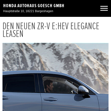
HONDA AUTOHAUS GOESCH GMBH
Hauptstraße 10, 18221 Bargeshagen
DEN NEUEN ZR-V E:HEV ELEGANCE
Neuwagen
LEASEN
Gebrauchtwagen
Angebote
Service & Zubehör
Unser Autohaus