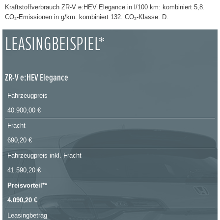
Kraftstoffverbrauch ZR-V e:HEV Elegance in l/100 km: kombiniert 5,8.
CO₂-Emissionen in g/km: kombiniert 132. CO₂-Klasse: D.
LEASINGBEISPIEL*
ZR-V e:HEV Elegance
Fahrzeugpreis
40.900,00 €
Fracht
690,20 €
Fahrzeugpreis inkl. Fracht
41.590,20 €
Preisvorteil**
4.090,20 €
Leasingbetrag