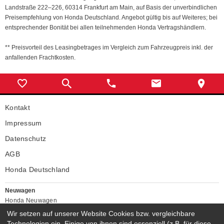
Landstraße 222–226, 60314 Frankfurt am Main, auf Basis der unverbindlichen
Preisempfehlung von Honda Deutschland. Angebot gültig bis auf Weiteres; bei
entsprechender Bonität bei allen teilnehmenden Honda Vertragshändlern.
** Preisvorteil des Leasingbetrages im Vergleich zum Fahrzeugpreis inkl. der
anfallenden Frachtkosten.
Kontakt
Impressum
Datenschutz
AGB
Honda Deutschland
Neuwagen
Honda Neuwagen
Wir setzen auf unserer Website Cookies bzw. vergleichbare
Gebrauchtwagen
Technologien ein. Einige von ihnen sind essenziell (z.B. für diese